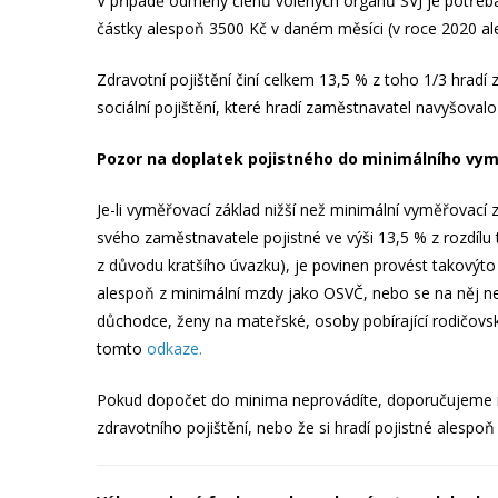
V případě odměny členů volených orgánů SVJ je potřeba
částky alespoň 3500 Kč v daném měsíci (v roce 2020 al
Zdravotní pojištění činí celkem 13,5 % z toho 1/3 hrad
sociální pojištění, které hradí zaměstnavatel navyšov
Pozor na doplatek pojistného do minimálního vym
Je-li vyměřovací základ nižší než minimální vyměřovací 
svého zaměstnavatele pojistné ve výši 13,5 % z rozdíl
z důvodu kratšího úvazku), je povinen provést takovýto
alespoň z minimální mzdy jako OSVČ, nebo se na něj nev
důchodce, ženy na mateřské, osoby pobírající rodičovs
tomto
odkaze.
Pokud dopočet do minima neprovádíte, doporučujeme n
zdravotního pojištění, nebo že si hradí pojistné alesp