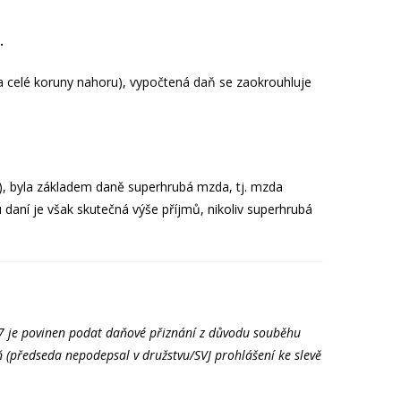
.
a celé koruny nahoru), vypočtená daň se zaokrouhluje
ů), byla základem daně superhrubá mzda, tj. mzda
aní je však skutečná výše příjmů, nikoliv superhrubá
17 je povinen podat daňové přiznání z důvodu souběhu
 (předseda nepodepsal v družstvu/SVJ prohlášení ke slevě