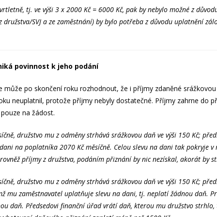
vrtletně, tj. ve výši 3 x 2000 Kč = 6000 Kč, pak by nebylo možné z důvo
 družstva/SVJ a ze zaměstnání) by bylo potřeba z důvodu uplatnění zálo
niká povinnost k jeho podání
e může po skončení roku rozhodnout, že i příjmy zdaněné srážkovou 
roku neuplatnil, protože příjmy nebyly dostatečné. Příjmy zahrne do 
e pouze na žádost.
íčně, družstvo mu z odměny strhává srážkovou daň ve výši 150 Kč; před
 dani na poplatníka 2070 Kč měsíčně. Celou slevu na dani tak pokryje v
ovněž příjmy z družstva, podáním přiznání by nic nezískal, akorát by st
čně, družstvo mu z odměny strhává srážkovou daň ve výši 150 Kč; před
emž mu zaměstnavatel uplatňuje slevu na dani, tj. neplatí žádnou daň. 
ou daň. Předsedovi finanční úřad vrátí daň, kterou mu družstvo strhlo, t