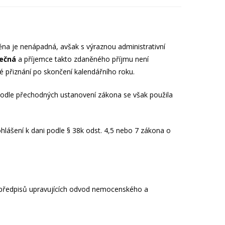
a je nenápadná, avšak s výraznou administrativní
ečná
a příjemce takto zdaněného příjmu není
 přiznání po skončení kalendářního roku.
 podle přechodných ustanovení zákona se však použila
rohlášení k dani podle § 38k odst. 4,5 nebo 7 zákona o
e předpisů upravujících odvod nemocenského a