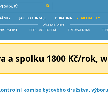
Hledat
RÁNKY
JAK TO FUNGUJE
PORADNA
AKTUALITY
DÁLE ZAJIŠŤUJEME:
PRODAT BYT
REGULACE TOPENÍ
FOTOVOLTAIKA
TEP
a a spolku 1800 Kč/rok, w
ontrolní komise bytového družstva, výboru