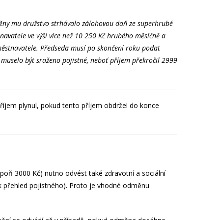
měny mu družstvo strhávalo zálohovou daň ze superhrubé
navatele ve výši více než 10 250 Kč hrubého měsíčně a
aměstnavatele. Předseda musí po skončení roku podat
l.
muselo být sraženo pojistné, neboť příjem překročil 2999
příjem plynul, pokud tento příjem obdržel do konce
poň 3000 Kč) nutno odvést také zdravotní a sociální
pak přehled pojistného). Proto je vhodné odměnu