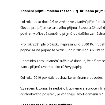
Zdanění příjmu malého rozsahu, tj. hrubého příjm
Od roku 2018 dochází ke změně ve zdanění příjmů malé
úlevou pro příjemce takového příjmu. Sazba srážkové d
povinen v případě souběhu příjmů od dalšího zaměstnav
Pro rok 2021 jde o částku nepřesahující 3500 Kč hrubé
poprvé až na příjmy za 5/2019, od r. 2018 do 4/2019 se
Podmínkou pro uplatnění srážkové daně je, že příjem
dani z příjmů (známo jako růžový papír).
Od roku 2019 pak dále dochází ke změnám v odvodech p
Vzhledem k tomu, že nedošlo k úplnému sjednocení lim
důchodového pojištění, je vhodnější zvolit odměnu o 1 
Pozor na rozdíl v zaokrouhlení!