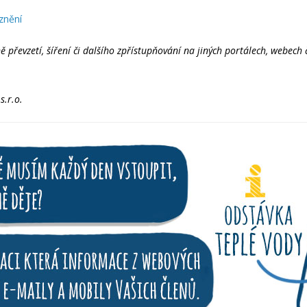
znění
řevzetí, šíření či dalšího zpřístupňování na jiných portálech, webech 
s.r.o.