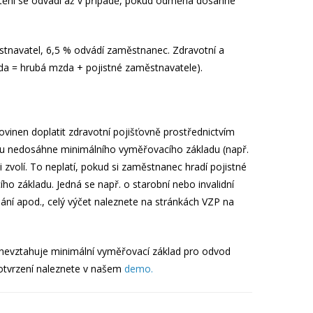
ištění se odvádí až v případě, pokud odměna dosáhne
ěstnavatel, 6,5 % odvádí zaměstnanec. Zdravotní a
zda = hrubá mzda + pojistné zaměstnavatele).
ovinen doplatit zdravotní pojišťovně prostřednictvím
čtu nedosáhne minimálního vyměřovacího základu (např.
zvolí. To neplatí, pokud si zaměstnanec hradí pojistné
o základu. Jedná se např. o starobní nebo invalidní
ní apod., celý výčet naleznete na stránkách VZP na
nevztahuje minimální vyměřovací základ pro odvod
potvrzení naleznete v našem
demo.