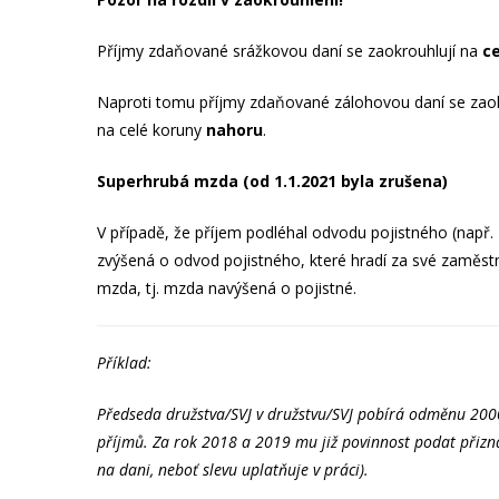
Příjmy zdaňované srážkovou daní se zaokrouhlují na
ce
Naproti tomu příjmy zdaňované zálohovou daní se zaokr
na celé koruny
nahoru
.
Superhrubá mzda (od 1.1.2021 byla zrušena)
V případě, že příjem podléhal odvodu pojistného (např.
zvýšená o odvod pojistného, které hradí za své zaměst
mzda, tj. mzda navýšená o pojistné.
Příklad:
Předseda družstva/SVJ v družstvu/SVJ pobírá odměnu 200
příjmů. Za rok 2018 a 2019 mu již povinnost podat přizn
na dani, neboť slevu uplatňuje v práci).