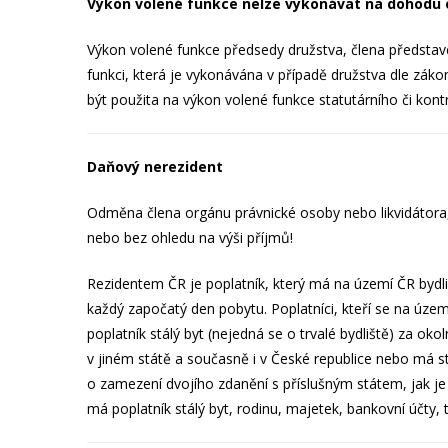
Výkon volené funkce nelze vykonávat na dohodu 
Výkon volené funkce předsedy družstva, člena představ
funkci, která je vykonávána v případě družstva dle zák
být použita na výkon volené funkce statutárního či kont
Daňový nerezident
Odměna člena orgánu právnické osoby nebo likvidátora
nebo bez ohledu na výši příjmů!
Rezidentem ČR je poplatník, který má na území ČR bydli
každý započatý den pobytu. Poplatníci, kteří se na úze
poplatník stálý byt (nejedná se o trvalé bydliště) za ok
v jiném státě a současně i v České republice nebo má st
o zamezení dvojího zdanění s příslušným státem, jak j
má poplatník stálý byt, rodinu, majetek, bankovní účty,