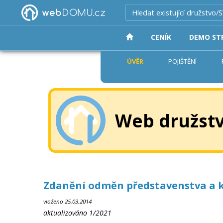
DOMŮ
(CURRENT)
CENÍK
DEMO ST
ÚVĚR
POJIŠTĚNÍ
Web družstv
Zdanění odměn představenstva a k
vloženo 25.03.2014
aktualizováno 1/2021