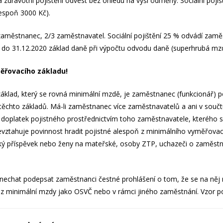
 zdravotní pojištění odvést bez ohledu na výši odměny. Sociální poj
espoň 3000 Kč).
í zaměstnanec, 2/3 zaměstnavatel. Sociální pojištění 25 % odvádí zam
alo do 31.12.2020 základ daně při výpočtu odvodu daně (superhrubá m
ěřovacího základu!
základ, který se rovná minimální mzdě, je zaměstnanec (funkcionář) p
u těchto základů. Má-li zaměstnanec více zaměstnavatelů a ani v sou
 doplatek pojistného prostřednictvím toho zaměstnavatele, kterého si 
ztahuje povinnost hradit pojistné alespoň z minimálního vyměřovacíh
ký příspěvek nebo ženy na mateřské, osoby ZTP, uchazeči o zaměstná
echat podepsat zaměstnanci čestné prohlášení o tom, že se na něj 
oň z minimální mzdy jako OSVČ nebo v rámci jiného zaměstnání. Vzor 