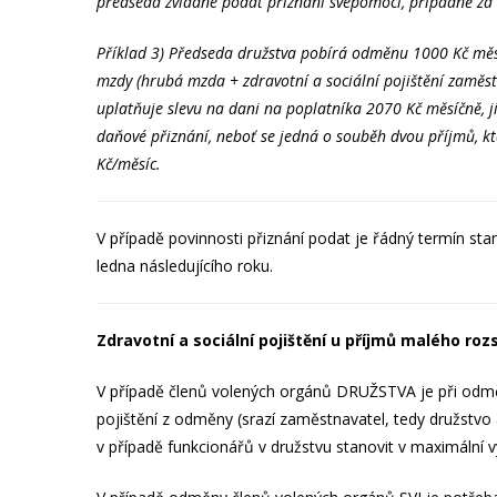
předseda zvládne podat přiznání svépomocí, případně za
Příklad 3) Předseda družstva pobírá odměnu 1000 Kč měs
mzdy (hrubá mzda + zdravotní a sociální pojištění zaměst
uplatňuje slevu na dani na poplatníka 2070 Kč měsíčně, j
K
daňové přiznání, neboť se jedná o souběh dvou příjmů, k
Kč/měsíc.
V případě povinnosti přiznání podat je řádný termín sta
ledna následujícího roku.
Zdravotní a sociální pojištění u příjmů malého roz
V případě členů volených orgánů DRUŽSTVA je při odměn
pojištění z odměny (srazí zaměstnavatel, tedy družstvo 
v případě funkcionářů v družstvu stanovit v maximální v