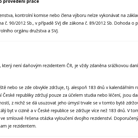
o provedení práce
enstva, kontrolní komise nebo člena výboru nelze vykonávat na zákl
ona č. 90/2012 Sb., v případě SVJ dle zákona č. 89/2012 Sb. Dohoda 
rolního orgánu družstva a SVJ.
, který není daňovým rezidentem ČR, je vždy zdaněna srážkovou daní
ště nebo se zde obvykle zdržuje, tj. alespoň 183 dnů v kalendářním r
mí České republiky zdržují pouze za účelem studia nebo léčení, jsou d
olností, z nichž se dá usuzovat jeho úmysl trvale se v tomto bytě zdržo
álý byt v cizině a v České republice se zdržuje více než 183 dnů. V 
e ve smlouvě řešena otázka vyloučení dvojího rezidenství. Doporučen
 tam je rezidentem.