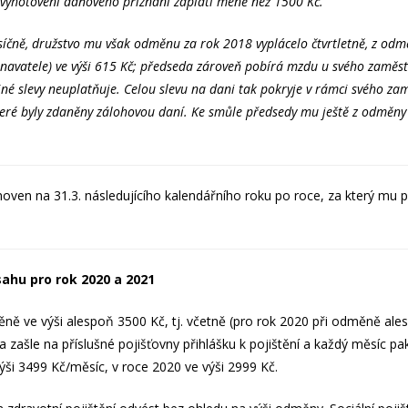
 vyhotovení daňového přiznání zaplatí méně než 1500 Kč.
íčně, družstvo mu však odměnu za rok 2018 vyplácelo čtvrtletně, z od
navatele) ve výši 615 Kč; předseda zároveň pobírá mzdu u svého zaměst
Přihlásit k odběru aktualit
iné slevy neuplatňuje. Celou slevu na dani tak pokryje v rámci svého z
 odběru nových Aktualit se můžete také přihlásit. Stačí zadat váš e-mai
teré byly zdaněny zálohovou daní. Ke smůle předsedy mu ještě z odměny 
E-mail
noven na 31.3. následujícího kalendářního roku po roce, za který mu 
Připomenout později
Odmítnout
Potvrdit
sahu pro rok 2020 a 2021
ě ve výši alespoň 3500 Kč, tj. včetně (pro rok 2020 při odměně ales
a zašle na příslušné pojišťovny přihlášku k pojištění a každý měsíc 
ýši 3499 Kč/měsíc, v roce 2020 ve výši 2999 Kč.