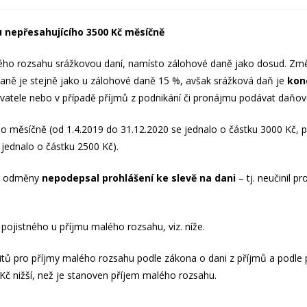
u nepřesahujícího 3500 Kč měsíčně
ho rozsahu srážkovou daní, namísto zálohové daně jako dosud. Změn
aně je stejně jako u zálohové daně 15 %, avšak srážková daň je
kon
atele nebo v případě příjmů z podnikání či pronájmu podávat daňové
ho měsíčně (od 1.4.2019 do 31.12.2020 se jednalo o částku 3000 Kč,
 jednalo o částku 2500 Kč).
ce odměny
nepodepsal prohlášení ke slevě na dani
– tj. neučinil p
ojistného u příjmu malého rozsahu, viz. níže.
itů pro příjmy malého rozsahu podle zákona o dani z příjmů a podl
Kč nižší, než je stanoven příjem malého rozsahu.