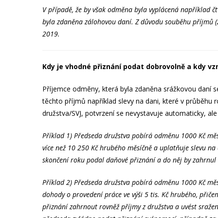
V případě, že by však odměna byla vyplácená například čt
byla zdaněna zálohovou daní. Z důvodu souběhu příjmů (z
2019.
Kdy je vhodné přiznání podat dobrovolně a kdy vz
Příjemce odměny, která byla zdaněna srážkovou daní s
těchto příjmů například slevy na dani, které v průběhu 
družstva/SVJ, potvrzení se nevystavuje automaticky, al
Příklad 1) Předseda družstva pobírá odměnu 1000 Kč měs
více než 10 250 Kč hrubého měsíčně a uplatňuje slevu na
skončení roku podal daňové přiznání a do něj by zahrnul r
Příklad 2) Předseda družstva pobírá odměnu 1000 Kč měsí
dohody o provedení práce ve výši 5 tis. Kč hrubého, přič
přiznání zahrnout rovněž příjmy z družstva a uvést sražen