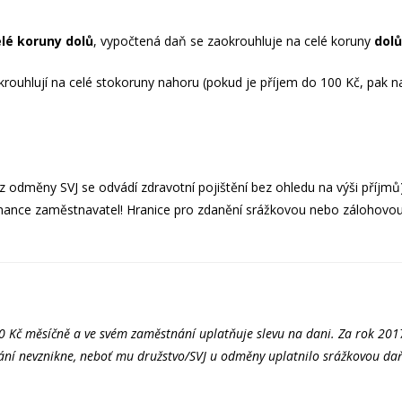
lé koruny dolů
, vypočtená daň se zaokrouhluje na celé koruny
dolů
ouhlují na celé stokoruny nahoru (pokud je příjem do 100 Kč, pak n
 z odměny SVJ se odvádí zdravotní pojištění bez ohledu na výši příjm
nance zaměstnavatel! Hranice pro zdanění srážkovou nebo zálohovou d
0 Kč měsíčně a ve svém zaměstnání uplatňuje slevu na dani. Za rok 20
ání nevznikne, neboť mu družstvo/SVJ u odměny uplatnilo srážkovou daň