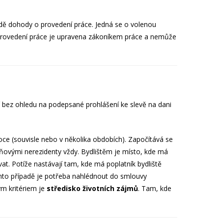
adě dohody o provedení práce. Jedná se o volenou
o provedení práce je upravena zákoníkem práce a nemůže
 bez ohledu na podepsané prohlášení ke slevě na dani
oce (souvisle nebo v několika obdobích). Započítává se
aňovými nerezidenty vždy. Bydlištěm je místo, kde má
vat. Potíže nastávají tam, kde má poplatník bydliště
tomto případě je potřeba nahlédnout do smlouvy
ým kritériem je
středisko životních zájmů
. Tam, kde