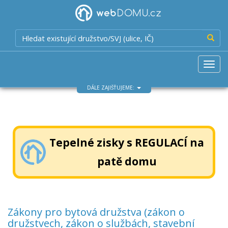
Hled
Otevří
navig
DÁLE ZAJIŠŤUJEME:
Tepelné zisky s REGULACÍ na
patě domu
Zákony pro bytová družstva (zákon o
družstvech, zákon o službách, stavební