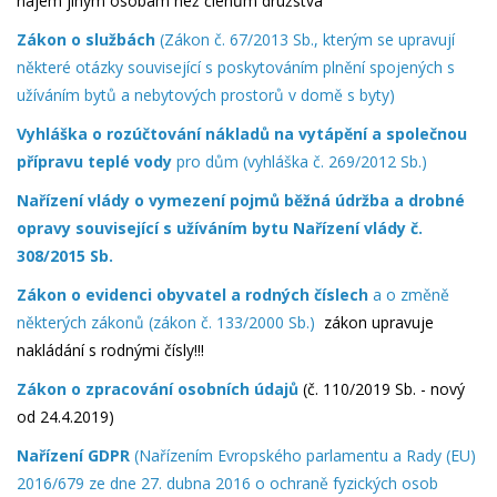
nájem jiným osobám než členům družstva
Zákon o službách
(Zákon č. 67/2013 Sb., kterým se upravují
některé otázky související s poskytováním plnění spojených s
užíváním bytů a nebytových prostorů v domě s byty)
Vyhláška
o rozúčtování nákladů na vytápění a společnou
přípravu teplé vody
pro dům (vyhláška č. 269/2012 Sb.)
Nařízení vlády o vymezení pojmů běžná údržba a drobné
opravy související s užíváním bytu Nařízení vlády č.
308/2015 Sb.
Zákon o evidenci obyvatel a rodných číslech
a o změně
některých zákonů (zákon č. 133/2000 Sb.)
zákon upravuje
nakládání s rodnými čísly!!!
Z
ákon o zpracování osobních údajů
(č. 110/2019 Sb. - nový
od 24.4.2019)
Nařízení GDPR
(Nařízením Evropského parlamentu a Rady (EU)
2016/679 ze dne 27. dubna 2016 o ochraně fyzických osob