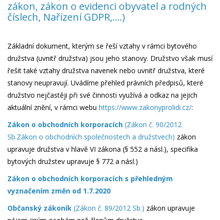
zákon, zákon o evidenci obyvatel a rodných
číslech, Nařízení GDPR,....)
Základní dokument, kterým se řeší vztahy v rámci bytového
družstva (uvnitř družstva) jsou jeho stanovy. Družstvo však musí
řešit také vztahy družstva navenek nebo uvnitř družstva, které
stanovy neupravují. Uvádíme přehled právních předpisů, které
družstvo nejčastěji při své činnosti využívá a odkaz na jejich
aktuální znění, v rámci webu
https://www.zakonyprolidi.cz/
:
Zákon o obchodních korporacích
(Zákon č. 90/2012
Sb.Zákon o obchodních společnostech a družstvech)
zákon
upravuje družstva v hlavě VI zákona (§ 552 a násl.), specifika
bytových družstev upravuje § 772 a násl.)
Zákon o obchodních korporacích s přehledným
vyznačením změn od 1.7.2020
Občanský zákoník
(Zákon č. 89/2012 Sb.)
zákon upravuje