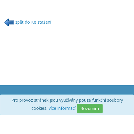
zpět do Ke stažení
Technické dotazy
Obchodní podmínky
Pro provoz stránek jsou využívány pouze funkční soubory
webdomu.cz
info@webdomu.cz
cookies.
Více informací
Rozumím
+420 605 836 225
acebook webDOMU.cz